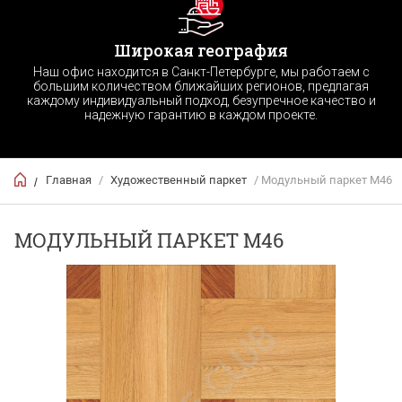
Широкая география
Наш офис находится в Санкт-Петербурге, мы работаем с
большим количеством ближайших регионов, предлагая
каждому индивидуальный подход, безупречное качество и
надежную гарантию в каждом проекте.
Главная
/
Художественный паркет
/ Модульный паркет М46
/
МОДУЛЬНЫЙ ПАРКЕТ М46