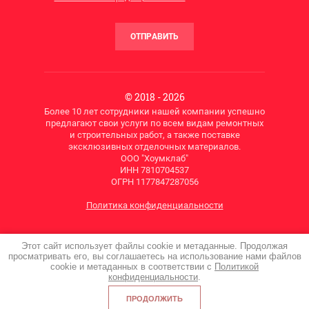
ОТПРАВИТЬ
© 2018 - 2026
Более 10 лет сотрудники нашей компании успешно
предлагают свои услуги по всем видам ремонтных
и строительных работ, а также поставке
эксклюзивных отделочных материалов.
ООО "Хоумклаб"
ИНН 7810704537
ОГРН 1177847287056
Политика конфиденциальности
Этот сайт использует файлы cookie и метаданные. Продолжая
Мегагрупп.ру
просматривать его, вы соглашаетесь на использование нами файлов
cookie и метаданных в соответствии с
Политикой
конфиденциальности
.
ПРОДОЛЖИТЬ