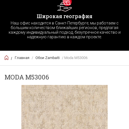
Широкая география
Наш офис находится в Санкт-Петербурге, мы работаем с
большим количеством ближайших регионов, предлагая
каждому индивидуальный подход, безупречное качество и
надежную гарантию в каждом проекте.
Главная
/
Обои Zambaiti
/ Moda M53006
/
MODA M53006