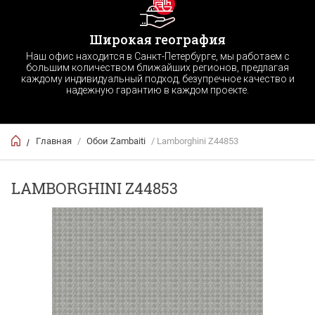
Широкая география
Наш офис находится в Санкт-Петербурге, мы работаем с
большим количеством ближайших регионов, предлагая
каждому индивидуальный подход, безупречное качество и
надежную гарантию в каждом проекте.
Главная
/
Обои Zambaiti
/ Lamborghini Z44853
/
LAMBORGHINI Z44853