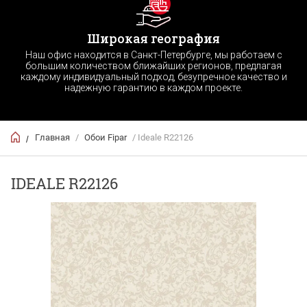
Широкая география
Наш офис находится в Санкт-Петербурге, мы работаем с
большим количеством ближайших регионов, предлагая
каждому индивидуальный подход, безупречное качество и
надежную гарантию в каждом проекте.
Главная
/
Обои Fipar
/ Ideale R22126
/
IDEALE R22126