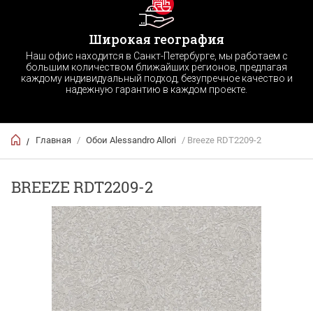
Широкая география
Наш офис находится в Санкт-Петербурге, мы работаем с
большим количеством ближайших регионов, предлагая
каждому индивидуальный подход, безупречное качество и
надежную гарантию в каждом проекте.
Главная
/
Обои Alessandro Allori
/ Breeze RDT2209-2
/
BREEZE RDT2209-2