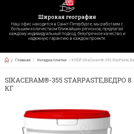
Широкая география
Наш офис находится в Санкт-Петербурге, мы работаем с
большим количеством ближайших регионов, предлагая
каждому индивидуальный подход, безупречное качество и
надежную гарантию в каждом проекте.
Главная
/
Укладка плитки
/ КЛЕЙ SikaCeram®-355 StarPaste,Ве
/
SIKACERAM®-355 STARPASTE,ВЕДРО 8
КГ