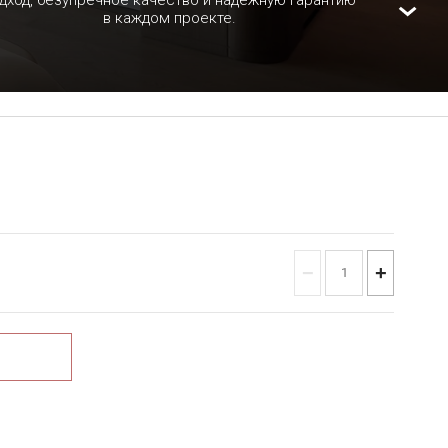
дход, безупречное качество и надежную гарантию
в каждом проекте.
−
+