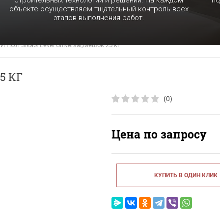
строительных технологий и решений. На каждом
по
объекте осуществляем тщательный контроль всех
этапов выполнения работ.
 ПОЛ Sika® Level Universal,Мешок 25 кг
5 КГ
(0)
Цена по запросу
КУПИТЬ В ОДИН КЛИК