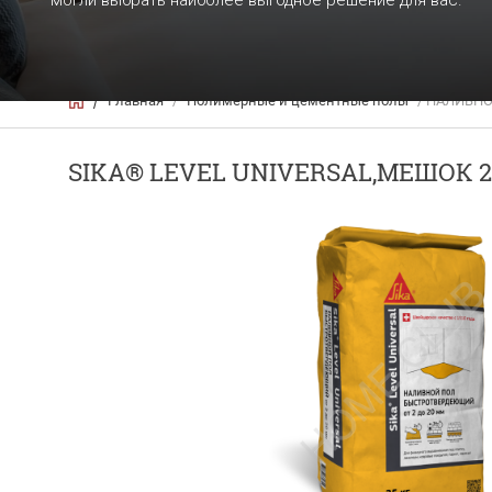
могли выбрать наиболее выгодное решение для вас.
Главная
/
Полимерные и цементные полы
/ НАЛИВНОЙ
/
SIKA® LEVEL UNIVERSAL,МЕШОК 2