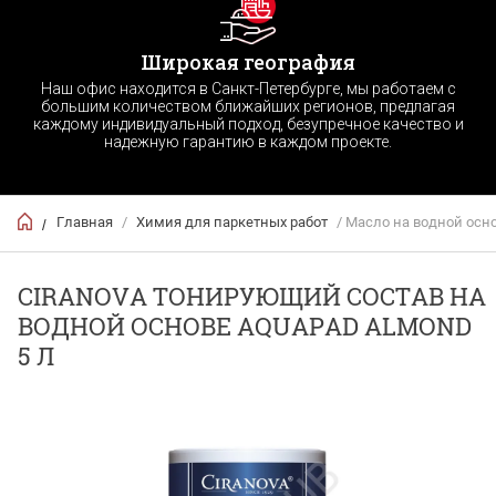
Широкая география
Наш офис находится в Санкт-Петербурге, мы работаем с
большим количеством ближайших регионов, предлагая
каждому индивидуальный подход, безупречное качество и
надежную гарантию в каждом проекте.
Главная
/
Химия для паркетных работ
/ Масло на водной ос
/
CIRANOVA ТОНИРУЮЩИЙ СОСТАВ НА
ВОДНОЙ ОСНОВЕ AQUAPAD ALMOND
5 Л