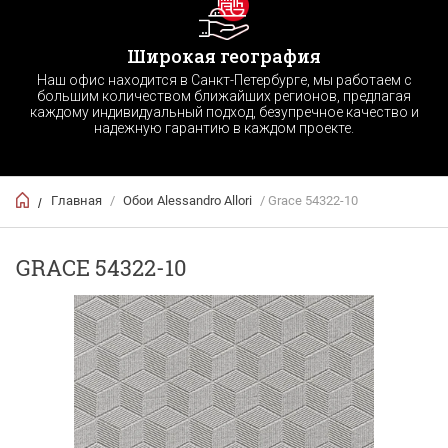
Широкая география
Наш офис находится в Санкт-Петербурге, мы работаем с
большим количеством ближайших регионов, предлагая
каждому индивидуальный подход, безупречное качество и
надежную гарантию в каждом проекте.
Главная
/
Обои Alessandro Allori
/ Grace 54322-10
/
GRACE 54322-10