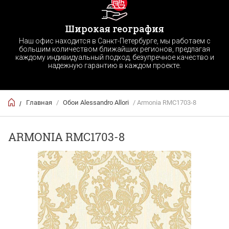
Широкая география
Наш офис находится в Санкт-Петербурге, мы работаем с
большим количеством ближайших регионов, предлагая
каждому индивидуальный подход, безупречное качество и
надежную гарантию в каждом проекте.
Главная
/
Обои Alessandro Allori
/ Armonia RMC1703-8
/
ARMONIA RMC1703-8